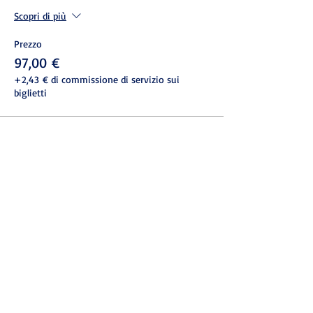
Scopri di più
Prezzo
97,00 €
+2,43 € di commissione di servizio sui
biglietti
Condividi questo evento
© 2022 ASSOCIAZIONE ITALIANA
NEUROMARKETING - P.IVA
13729191000
- C.F.
97876210580