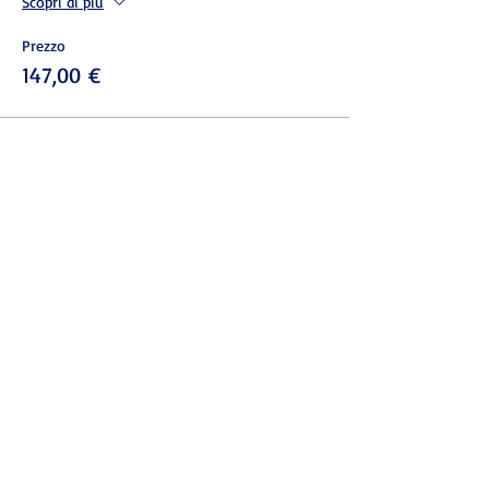
Scopri di più
Prezzo
147,00 €
Condividi questo evento
© 2022 ASSOCIAZIONE ITALIANA
NEUROMARKETING - P.IVA
13729191000
- C.F.
97876210580
www.ainemformazione.it